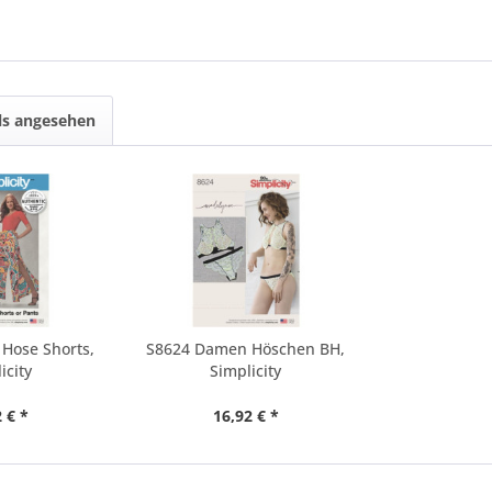
ls angesehen
Hose Shorts,
S8624 Damen Höschen BH,
icity
Simplicity
 € *
16,92 € *