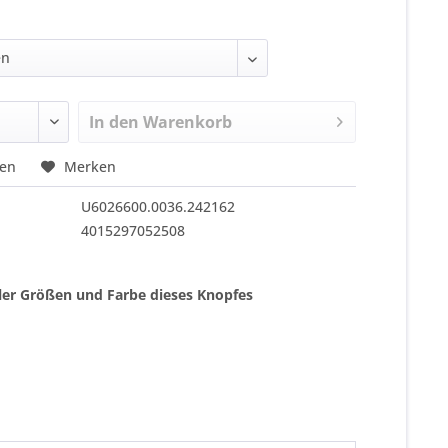
In den
Warenkorb
hen
Merken
U6026600.0036.242162
4015297052508
ller Größen und Farbe dieses Knopfes