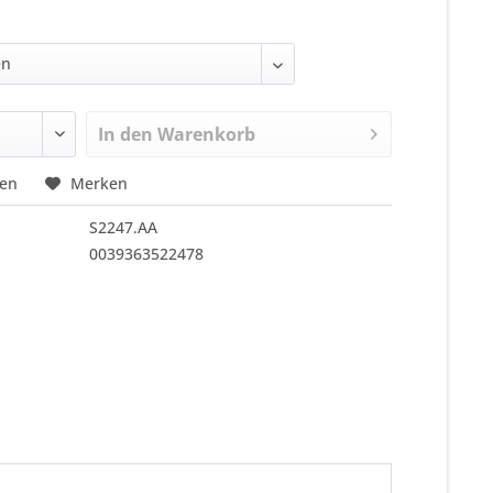
In den
Warenkorb
hen
Merken
S2247.AA
0039363522478