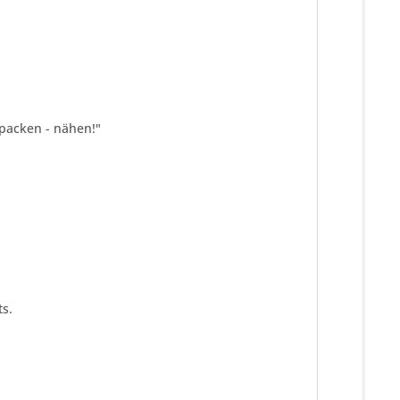
spacken - nähen!"
s.