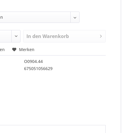
In den
Warenkorb
hen
Merken
O0904.44
675051056629