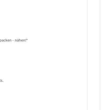
spacken - nähen!"
s.