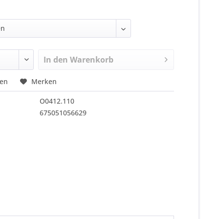
In den
Warenkorb
hen
Merken
O0412.110
675051056629