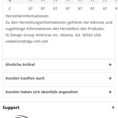
B
71
71
71
71
71
71
71
7
C
97
97
97
97
97
97
97
9
Herstellerinformationen:
Zu den Herstellungsinformationen gehören die Adresse und
zugehörige Informationen des Herstellers des Produkts.
IG Design Group Americas Inc. Atlanta. GA. 30342 USA
sewdirect@dga-intl.com
Ähnliche Artikel
Kunden kauften auch
Kunden haben sich ebenfalls angesehen
Support