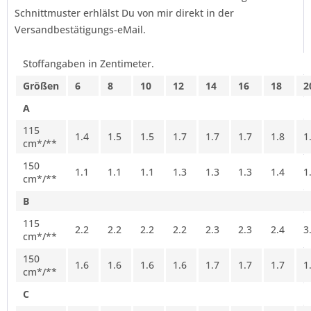
Schnittmuster erhlälst Du von mir direkt in der
Versandbestätigungs-eMail.
Stoffangaben in Zentimeter.
Größen
6
8
10
12
14
16
18
2
A
115
1.4
1.5
1.5
1.7
1.7
1.7
1.8
1
cm*/**
150
1.1
1.1
1.1
1.3
1.3
1.3
1.4
1
cm*/**
B
115
2.2
2.2
2.2
2.2
2.3
2.3
2.4
3
cm*/**
150
1.6
1.6
1.6
1.6
1.7
1.7
1.7
1
cm*/**
C