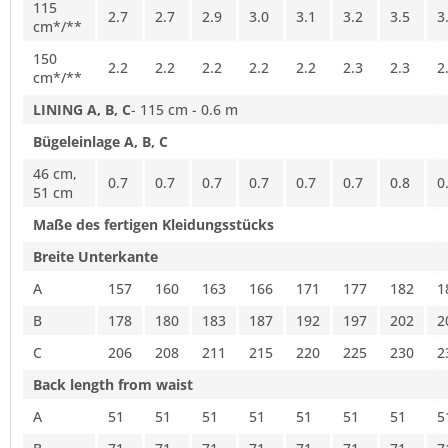
115
2.7
2.7
2.9
3.0
3.1
3.2
3.5
3
cm*/**
150
2.2
2.2
2.2
2.2
2.2
2.3
2.3
2
cm*/**
LINING A, B, C
- 115 cm - 0.6 m
Bügeleinlage A, B, C
46 cm,
0.7
0.7
0.7
0.7
0.7
0.7
0.8
0
51 cm
Maße des fertigen Kleidungsstücks
Breite Unterkante
A
157
160
163
166
171
177
182
1
B
178
180
183
187
192
197
202
2
C
206
208
211
215
220
225
230
2
Back length from waist
A
51
51
51
51
51
51
51
5